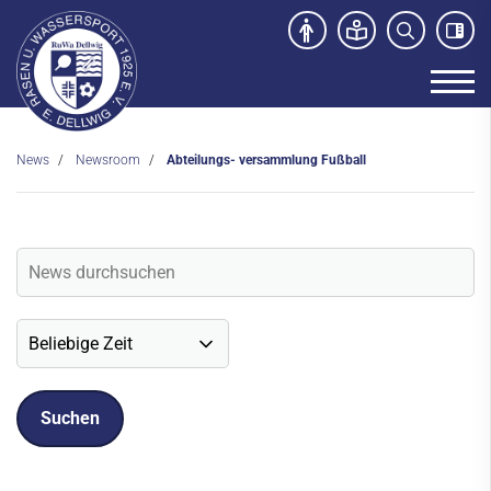
News
Newsroom
Abteilungs- versammlung Fußball
Unser Verein
News
Newsroom
Veranstaltungen
Social-Media News
Sportdeutschland-News
Sport- und Kursangebot
Freibad