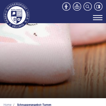
Unser Verein
News
Sport- und Kursangebot
Freibad
Kontakt
Home
Schnupperangebot-Turnen